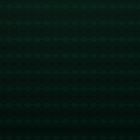
防守方面，火箭队展现了极高的压迫性，他们通过**快速的防守轮转**和**精
准的抢断**有效遏制了太阳队的攻击。特别是在防守端对**布克**的限制，让
他几乎无法进入状态。火箭队的防守策略显然更有针对性，这为他们的反击和
得分创造了良好的条件。
**杜兰特的伤情更新**
然而，比赛的胜利并不能完全掩盖杜兰特的伤情对球迷心理造成的担忧。杜兰
特在比赛中出现了**轻微的扭伤**，根据球队医务人员的初步诊断，他将在接
下来的几场比赛中缺席，以确保完全康复。杜兰特的缺席可能会对太阳队的战
绩产生不小的影响。然而，考虑到他的个人能力以及球队的整体实力，杜兰特
表示他有信心在复出后继续保持高水平的表现。
这次**杜兰特的伤情**不禁让人想到去年类似情况下，同样有顶尖球员因伤休
赛对球队产生的连锁反应。比如，**勒布朗·詹姆斯**在前几季因伤缺阵的比赛
中，湖人队的成绩显著下滑，这让球迷更加关注超级球星的健康和恢复。
总的来看，火箭队的大胜无疑提振了球队士气，但杜兰特的伤情也为太阳队的
后续比赛带来了不确定性。火箭如何在全员健康的情况下迎接接下来的挑战，
太阳又如何调整战术适应杜兰特不在场的局面，值得篮球爱好者们持续关注。