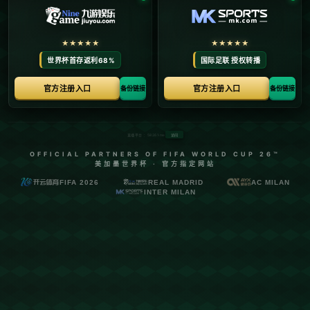
火箭大胜太阳148109，杜兰特伤情更新.
日期:2026-02-09
**火箭大胜太阳：杜兰特的伤情和比赛亮点分析**
体育比赛往往充满了意外和惊喜，而这场火箭队对阵太阳队的赛事无疑是本赛
季中的一场焦点战。在以**148比109**的比分大胜太阳之后，火箭队展示了强
劲的实力和团队协作的完美结合。与此同时，杜兰特的伤情也成为球迷和媒体
关注的焦点。