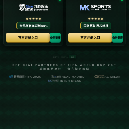
欧预赛-姆巴佩助攻小图拉姆处子球 法国2-0爱尔兰.
日期:2026-02-09
**欧预赛：姆巴佩助攻小图拉姆破门，法国轻取爱尔兰2-0**
在欧洲杯预选赛激烈进行之际，法国队再次展示出他们不可撼动的实力。在9月
的一场焦点战中，他们凭借姆巴佩的妙传和小图拉姆的处子进球以**2-0击败爱
尔兰**，继续稳固小组头名的位置。这场比赛不仅体现了法国队整体战术的犀
利，也见证了**年轻一代球员的崛起**，尤其是小图拉姆在国际赛场上的出色