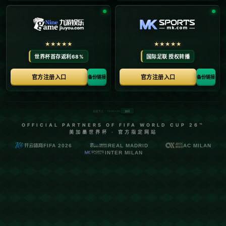
歐聯｜曼城PSG同處出局邊緣 哥帥安歷基「難兄難
弟」搶分爭晉級.
日期:2026-02-09
**歐聯｜曼城PSG同處出局邊緣 哥帥安歷基「難兄難弟」搶分爭晉級**
*2023-24 賽季歐洲聯賽冠軍盃（歐聯）進入白熱化階段，作為奪冠熱門的曼
城和巴黎聖日耳門（PSG）卻意外陷入困境。同樣擁有頂尖陣容，瓜迪奧拉
（哥帥）和路易斯·安歷基這兩位足壇名帥卻面臨著「出局」的風險。這場小組