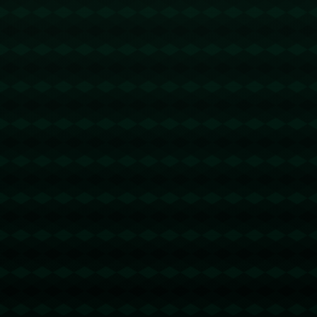
讓這些星光黯然失色。
值得一提的是，這兩支球隊的出局風險，也凸顯了歐聯競爭的殘酷性。以往
「豪門晉級為常態」的局面，正在被逐漸改變。一些實力接近的中小球會正抓
住曼城、PSG低潮期，伺機搶分，讓小組出線難度倍增。
### **關鍵之戰前瞻：搶分成唯一出路**
接下來的幾場比賽可謂「生死之戰」。對曼城來說，力爭三分是必須任務，如
何調整**哈蘭德**的狀態與激活邊路進攻，將成為當務之急。而PSG方面，安