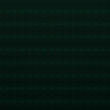
戰術層面上，瓜迪奧拉仍堅持其特色的「控球壓制」，但面對對手的高強度反
擊，失誤頻頻暴露。最近一場對陣強敵的歐聯小組賽中，曼城在控球率佔優的
情況下，最終還是屈居敗北，這足以凸顯其現階段的壓力與掙扎。
### **PSG：安歷基的「新時代」任務**
另一方面，PSG在上季後迎來陣容改朝換代，姆巴佩成為球隊的絕對核心。然
而，新賽季的PSG卻缺乏穩定性，尤其是**中場傳控質量下滑**成了球隊的一
大短板。作為新任主帥的路易斯·安歷基，雖然以往曾帶領巴塞隆拿取得輝煌戰
果，但似乎與這支星光熠熠的PSG尚未完全磨合。
近期數場歐聯小組賽中，PSG頻頻暴露防守漏洞，尤其是面對快速反擊和高空
球時的應對能力不足。此外，姆巴佩作為鋒線核心，雖然本季保持穩定輸出，
但卻顯得孤掌難鳴，與前鋒搭檔**拉莫斯（Gonçalo Ramos）**的配合尚未形
成化學反應。
### **難兄難弟的背後：名帥光環壓力巨大**
作為世界足壇的傳奇教頭，瓜迪奧拉與安歷基都背負著沉重的輿論壓力。一方
面，兩人過去的輝煌戰績使得外界期待值居高不下；另一方面，失利與危機卻