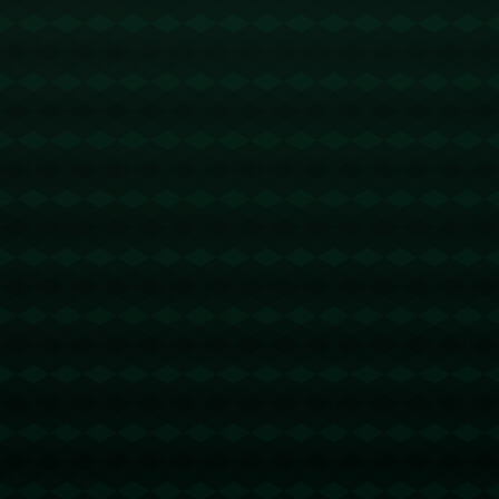
心，是否有可能让这位独行侠看到希望呢？**杜兰特与浓眉的组合不仅有潜力
成为联盟最具统治力的双人组，还可能重新定义“超级组合”的含义**。
更重要的是湖人队目前的阵容灵活性。相比太阳沉重的薪资结构，湖人在阵容
调整上的操作空间更大。如果湖人愿意做出某些阵容调整，并签下杜兰特，这
无疑将对NBA局势产生深远影响。一个团队融合了杜兰特的得分能力和浓眉的
防守统治力，能让球迷在接下来的赛季中重新享受超级明星组合带来的精彩比
赛。
### **案例启示：詹眉的成功是否能复制？**
詹姆斯和浓眉的组合，已经为湖人拿下了一座总冠军，这无疑是超级明星搭档
的典范。这也为我们思考浓眉与杜兰特的合作提供了实际的参考依据。*詹姆斯
与浓眉团队中的“分工明确”是成功的关键之一：詹姆斯是进攻发起点，而浓眉
做防守尖兵和篮下中坚。*因此，如果浓眉与杜兰特合作，可以参考这一模式，
确保两人各司其职，而非竞争球权。这种设计不仅让两人各展所长，也能结合
杜兰特的无球跑动与浓眉的篮下统治力。
**总而言之，“三巨头”时代是否正走向终结值得商榷，但球迷们的呼唤确实发
人深省：将强者组合成真正意义上的“超级双人组”或许更适合现代篮球发展方
向。浓眉，你会给杜兰特点机会吗？**