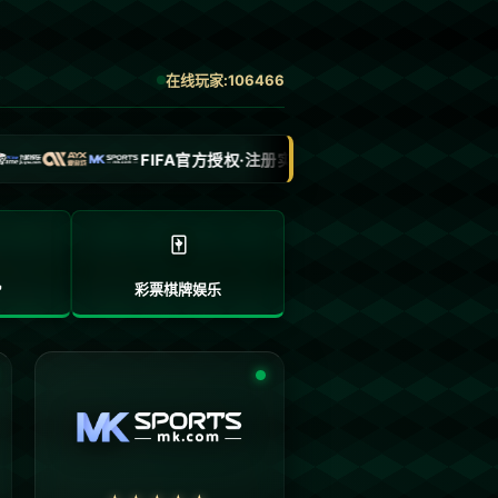
闻资讯
联系我们
0512-7791454
News
新闻中心