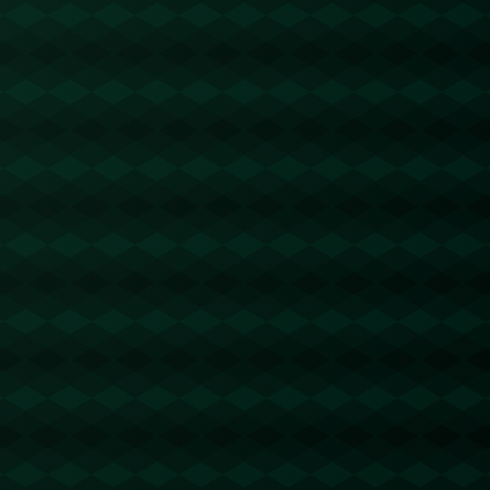
**无与伦比的得分能力**。在一场对阵竞
”表现。他总是能在关键时刻挺身而出，为