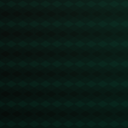
**杜兰特：得分天赋不容忽视**
作为联盟中最具*天赋*的得分手之一，凯
争对手的关键比赛中，杜兰特轻松拿下45
杜兰特的得分方式多样且难以防范，凭借其
球队争得宝贵的胜利。这种**高效率**