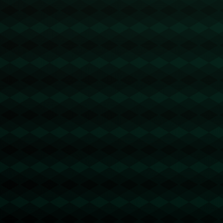
**数字化与数据分析**
从数据上来看，詹姆斯和杜兰特的场均得分
通过分析他们的得分趋势和投篮区域，我们
在本赛季，有多场比赛中两人都逼近或者突
目前暂不及约基奇，但随着赛季的进展，相
通过本赛季的数据和比赛观察，我们清楚看
是球队取得胜利的关键因素。
上一篇：约基奇38+10锡安28分 掘金轻取