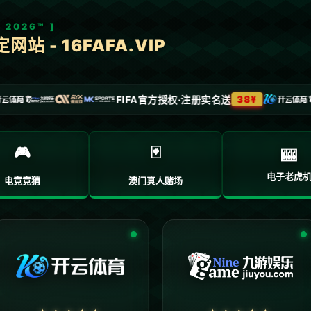
网站首页
公司简介
产品中心
新