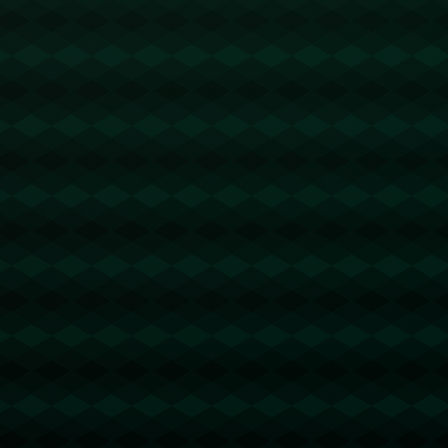
都保持在较高水平，这与他们在团队中的角色密切相关。现代篮球
可以更好地理解他们的战术意图。
破40分大关，这不仅展现了他们的**个人能力**，也反映出
信这两位球星有望继续突破自身，创造新的**传奇时刻**。
到詹姆斯与杜兰特在NBA的*得分战役*中依旧占据着一席之地
鹈鹕.
下一篇：火箭