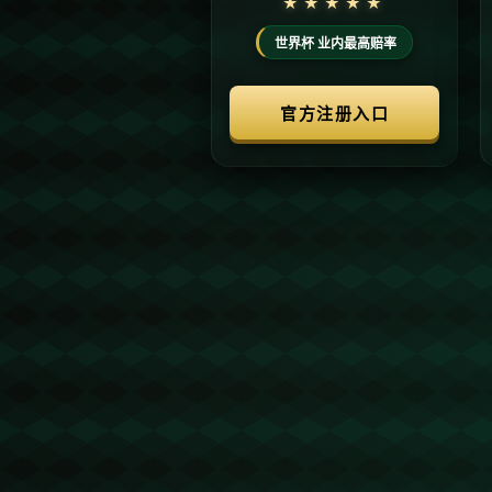
本赛季，球员单场最高分
**揭开本赛季NBA得分之争：詹姆斯与杜
本赛季NBA的精彩比赛接连不断，各大球
43分、56分和61分的高峰。那么，**
点。本文将深入探讨这两位球星在本赛季的
在谈及詹姆斯和杜兰特时，人们总会提到其
的*竞技状态*和*场上表现*也成为了人们
**詹姆斯：永不满足的得分机器**
作为NBA的“老将”，勒布朗·詹姆斯在
比赛。在与湖人队的比赛中，詹姆斯一度轰
满期待。
詹姆斯在场上*无所不在*，即使在身体状
裂对方防线，也通过团队合作为队友创造机