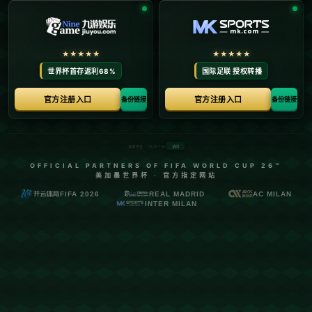
杜兰特27+11吉迪24+10 太阳121-117险胜公牛_篮板_
助攻_比分.
日期:2026-02-09
在刚刚结束的一场NBA常规赛中，**杜兰特**与**吉迪**的精彩表现成为了
比赛的亮点。随着太阳队以**121-117**的比分险胜公牛队，这场比赛不仅让
球迷们津津乐道，也展示了两队核心球员的优异表现。接下来，我们将深入分
析这场比赛的关键数据和精彩瞬间。