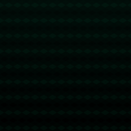
尽管最后公牛队通过全场紧逼防守将分差缩小至仅4分，但太阳队还是笑到了最
后。**篮板方面**，太阳队凭借着整体高度优势占得先机，最终全场以总共
**46个篮板**比公牛的40个篮板略胜一筹。助攻则是本场比赛中两队关键数据
比拼的焦点，吉迪的10次助攻虽然亮眼，但太阳队整体配合更为流畅。
总的来说，这场比赛不仅展现了**杜兰特**和**吉迪**的个人能力，也让我们
见识到了团队篮球的重要性。太阳与公牛之间的对决告诉我们，每一个**篮板
**、**助攻**和回合都可能成为决定**比分**的关键。这场比赛精彩纷呈，也
为本赛季的NBA注入了更多的看点和期待。