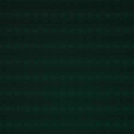
**杜兰特**作为联盟顶尖的得分手之一，本场比赛展现了他无可比拟的得分能
力。他全场砍下**27分和11个篮板**，这组数据不仅说明了他在进攻端的威
胁，同时也体现了他在内线的防守和争抢篮板的积极性。杜兰特的高效进攻不
仅帮助太阳奠定了比赛的胜局，也展示了他的全面性。同场比赛，太阳队的其
他球员也有精彩表现，但非杜兰特莫属。
**乔什·吉迪**的表现同样引人注目。作为公牛队的新星，他在比赛中毫不逊