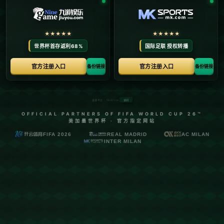
普京：需要欧洲参加谈判进程 特朗普：正认真讨论冲突
的结束.
日期:2026-02-09
**普京：需要欧洲参加谈判进程 特朗普：正认真讨论冲突的结束**
在当前全球紧张局势不断升级的背景下，国际社会对和平的关注愈发强烈。**
普京**总统和**特朗普**前总统近期的发言，引发了全球舆论的高度关注和讨
论。这篇文章将围绕**"普京：需要欧洲参加谈判进程"** 和 **"特朗普：正认